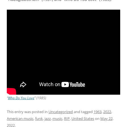
“
Who Do You Love
” (1985)
This entry was posted in
Uncategorized
and tagged
1963
,
2022
,
American music
,
funk
,
jazz
,
music
,
RIP
,
United States
on
May 22,
2022
.