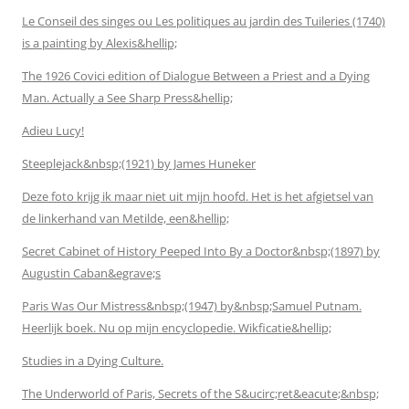
Le Conseil des singes ou Les politiques au jardin des Tuileries (1740)
is a painting by Alexis&hellip;
The 1926 Covici edition of Dialogue Between a Priest and a Dying
Man. Actually a See Sharp Press&hellip;
Adieu Lucy!
Steeplejack&nbsp;(1921) by James Huneker
Deze foto krijg ik maar niet uit mijn hoofd. Het is het afgietsel van
de linkerhand van Metilde, een&hellip;
Secret Cabinet of History Peeped Into By a Doctor&nbsp;(1897) by
Augustin Caban&egrave;s
Paris Was Our Mistress&nbsp;(1947) by&nbsp;Samuel Putnam.
Heerlijk boek. Nu op mijn encyclopedie. Wikficatie&hellip;
Studies in a Dying Culture.
The Underworld of Paris, Secrets of the S&ucirc;ret&eacute;&nbsp;