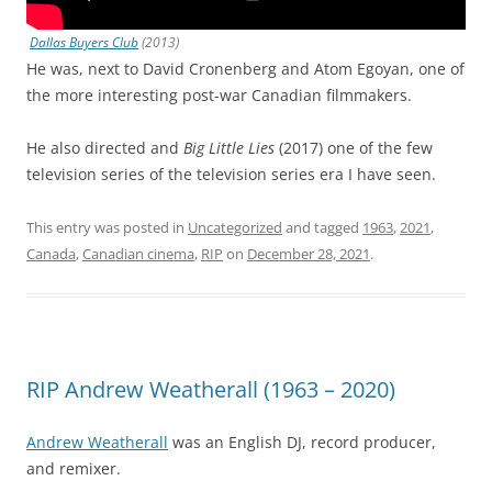
Dallas Buyers Club
(2013)
He was, next to David Cronenberg and Atom Egoyan, one of
the more interesting post-war Canadian filmmakers.
He also directed and
Big Little Lies
(2017) one of the few
television series of the television series era I have seen.
This entry was posted in
Uncategorized
and tagged
1963
,
2021
,
Canada
,
Canadian cinema
,
RIP
on
December 28, 2021
.
RIP Andrew Weatherall (1963 – 2020)
Andrew Weatherall
was an English DJ, record producer,
and remixer.