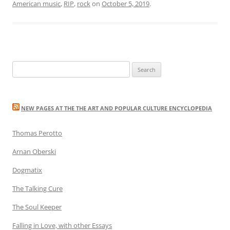
American music
,
RIP
,
rock
on
October 5, 2019
.
Search
for:
NEW PAGES AT THE THE ART AND POPULAR CULTURE ENCYCLOPEDIA
Thomas Perotto
Arnan Oberski
Dogmatix
The Talking Cure
The Soul Keeper
Falling in Love, with other Essays