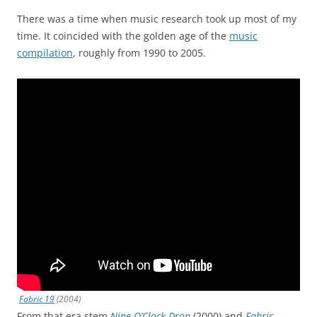
There was a time when music research took up most of my
time. It coincided with the golden age of the
music
compilation
, roughly from 1990 to 2005.
Fabric 19
(2004)
From that era stem
Nine O’Clock Drop
(2000) and
Fabric