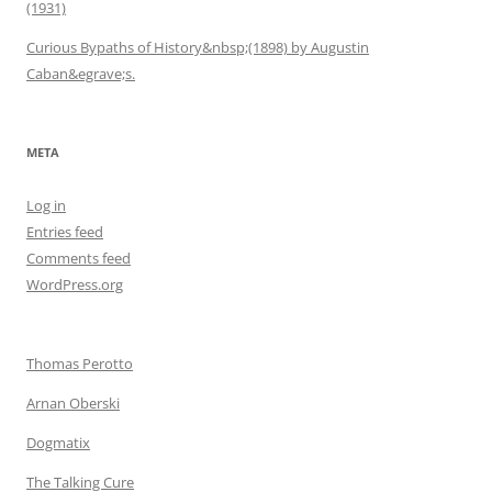
(1931)
Curious Bypaths of History&nbsp;(1898) by Augustin
Caban&egrave;s.
META
Log in
Entries feed
Comments feed
WordPress.org
Thomas Perotto
Arnan Oberski
Dogmatix
The Talking Cure