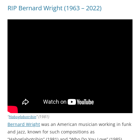
RIP Bernard Wright (1963 – 2022)
“
Haboglabotribin
” (1981)
Bernard Wright
was an American musician working in funk
and jazz, known for such compositions as
“Haboglabotribin” (1981) and “Who Do You Love” (1985).