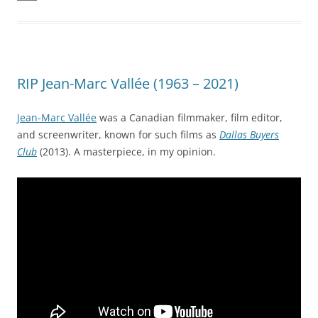
RIP Jean-Marc Vallée (1963 – 2021)
Jean-Marc Vallée
was a Canadian filmmaker, film editor,
and screenwriter, known for such films as
Dallas Buyers
Club
(2013). A masterpiece, in my opinion.