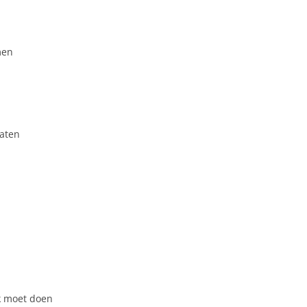
men
raten
ik moet doen