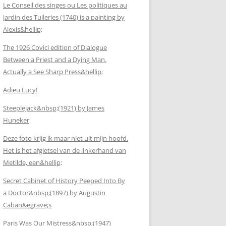
Le Conseil des singes ou Les politiques au
jardin des Tuileries (1740) is a painting by
Alexis&hellip;
The 1926 Covici edition of Dialogue
Between a Priest and a Dying Man.
Actually a See Sharp Press&hellip;
Adieu Lucy!
Steeplejack&nbsp;(1921) by James
Huneker
Deze foto krijg ik maar niet uit mijn hoofd.
Het is het afgietsel van de linkerhand van
Metilde, een&hellip;
Secret Cabinet of History Peeped Into By
a Doctor&nbsp;(1897) by Augustin
Caban&egrave;s
Paris Was Our Mistress&nbsp;(1947)