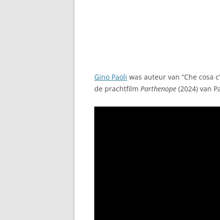
Gino Paoli
was auteur van “Che cosa c’
de prachtfilm
Parthenope
(2024) van Pa