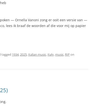
 heb
spoken — Ornella Vanoni zong er ooit een versie van —
nco, lees ik braaf de woorden af die voor mij op papier
 tagged
1934
,
2025
,
Italian music
,
Italy
,
music
,
RIP
on
025)
ong.