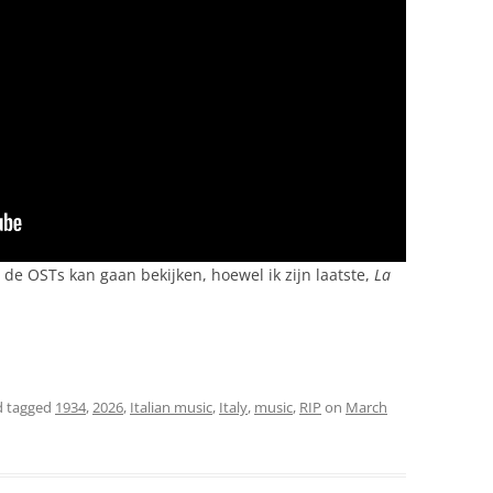
r de OSTs kan gaan bekijken, hoewel ik zijn laatste,
La
 tagged
1934
,
2026
,
Italian music
,
Italy
,
music
,
RIP
on
March