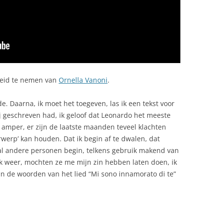
eid te nemen van
Ornella Vanoni
.
. Daarna, ik moet het toegeven, las ik een tekst voor
j geschreven had, ik geloof dat Leonardo het meeste
g amper, er zijn de laatste maanden teveel klachten
werp’ kan houden. Dat ik begin af te dwalen, dat
aal andere personen begin, telkens gebruik makend van
ook weer, mochten ze me mijn zin hebben laten doen, ik
 de woorden van het lied “Mi sono innamorato di te”