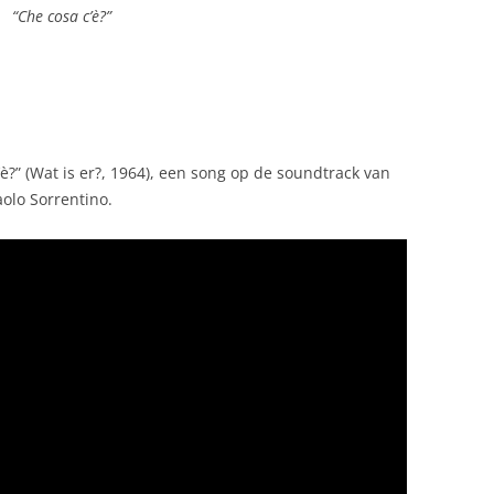
“Che cosa c’è?”
è?” (Wat is er?, 1964), een song op de soundtrack van
olo Sorrentino.