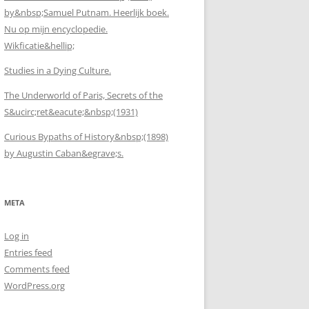
by&nbsp;Samuel Putnam. Heerlijk boek.
Nu op mijn encyclopedie.
Wikficatie&hellip;
Studies in a Dying Culture.
The Underworld of Paris, Secrets of the
S&ucirc;ret&eacute;&nbsp;(1931)
Curious Bypaths of History&nbsp;(1898)
by Augustin Caban&egrave;s.
META
Log in
Entries feed
Comments feed
WordPress.org