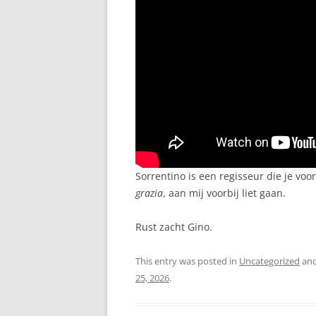
Sorrentino is een regisseur die je voo
grazia
, aan mij voorbij liet gaan.
Rust zacht Gino.
This entry was posted in
Uncategorized
and
25, 2026
.