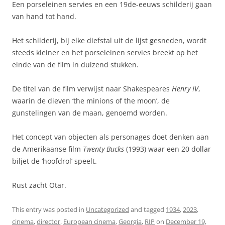
Een porseleinen servies en een 19de-eeuws schilderij gaan
van hand tot hand.
Het schilderij, bij elke diefstal uit de lijst gesneden, wordt
steeds kleiner en het porseleinen servies breekt op het
einde van de film in duizend stukken.
De titel van de film verwijst naar Shakespeares
Henry IV
,
waarin de dieven ‘the minions of the moon’, de
gunstelingen van de maan, genoemd worden.
Het concept van objecten als personages doet denken aan
de Amerikaanse film
Twenty Bucks
(1993) waar een 20 dollar
biljet de ‘hoofdrol’ speelt.
Rust zacht Otar.
This entry was posted in
Uncategorized
and tagged
1934
,
2023
,
cinema
,
director
,
European cinema
,
Georgia
,
RIP
on
December 19,