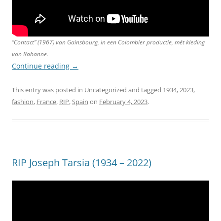
“Contact” (1967) van Gainsbourg, in een Colombier productie, mét kleding
van Rabanne.
Continue reading
→
This entry was posted in
Uncategorized
and tagged
1934
,
2023
,
fashion
,
France
,
RIP
,
Spain
on
February 4, 2023
.
RIP Joseph Tarsia (1934 – 2022)