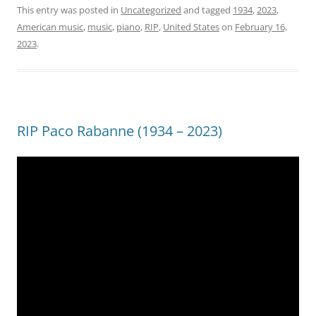
This entry was posted in
Uncategorized
and tagged
1934
,
2023
,
American music
,
music
,
piano
,
RIP
,
United States
on
February 16,
2023
.
RIP Paco Rabanne (1934 – 2023)