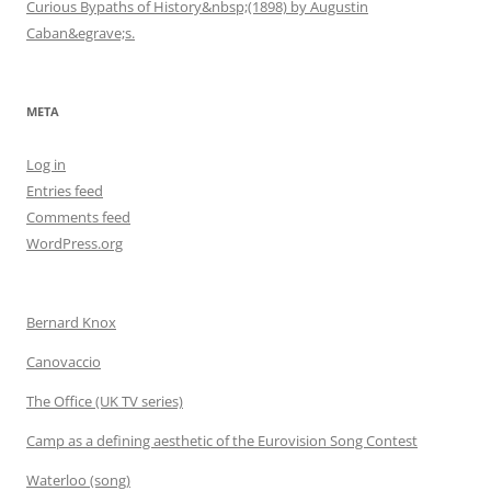
Curious Bypaths of History&nbsp;(1898) by Augustin
Caban&egrave;s.
META
Log in
Entries feed
Comments feed
WordPress.org
Bernard Knox
Canovaccio
The Office (UK TV series)
Camp as a defining aesthetic of the Eurovision Song Contest
Waterloo (song)