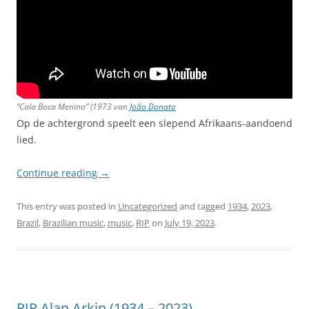
“Cala Boca Menino” (1973 van
João Donato
Op de achtergrond speelt een slepend Afrikaans-aandoend
lied.
Continue reading
→
This entry was posted in
Uncategorized
and tagged
1934
,
2023
,
Brazil
,
Brazilian music
,
music
,
RIP
on
July 19, 2023
.
RIP Alan Arkin (1934 – 2023)