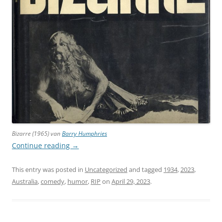
Bizarre
(1965) van
Barry Humphries
Continue reading
→
This entry was posted in
Uncategorized
and tagged
1934
,
2023
,
Australia
,
comedy
,
humor
,
RIP
on
April 29, 2023
.