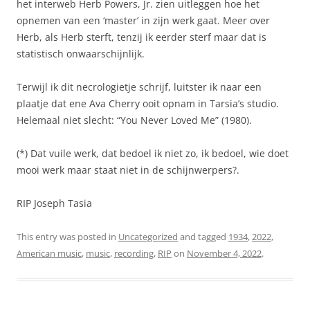
het interweb Herb Powers, Jr. zien uitleggen hoe het
opnemen van een ‘master’ in zijn werk gaat. Meer over
Herb, als Herb sterft, tenzij ik eerder sterf maar dat is
statistisch onwaarschijnlijk.
Terwijl ik dit necrologietje schrijf, luitster ik naar een
plaatje dat ene Ava Cherry ooit opnam in Tarsia’s studio.
Helemaal niet slecht: “You Never Loved Me” (1980).
(*) Dat vuile werk, dat bedoel ik niet zo, ik bedoel, wie doet
mooi werk maar staat niet in de schijnwerpers?.
RIP Joseph Tasia
This entry was posted in
Uncategorized
and tagged
1934
,
2022
,
American music
,
music
,
recording
,
RIP
on
November 4, 2022
.