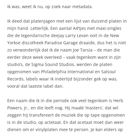
Ik was, weet ik nu, op zoek naar metadata.
Ik deed dat platenjagen met een lijst van duizend platen in
mijn hand. Letterlijk. Een aantal A4’tjes met maxi-singles
die de legendarische deejay Larry Levan ooit in de New
Yorkse discotheek Paradise Garage draaide, dus het is niet
zo verwonderlijk dat ik de naam Joe Tarsia – de man die
eerder deze week overleed – vaak tegenkom want in
zijn
studio’s, de Sigma Sound Studios, werden de platen
opgenomen van Philadelphia International en Salsoul
Records, labels waar ik indertijd bijzonder gek op was,
vooral dat laatste label dan.
Een naam die ik in die periode ook veel tegenkom is Herb
Powers, Jr., en die leeft nog. Hij maakt ‘masters’, dat wil
zeggen hij transfereert de muziek die op tape opgenomen
is in de studio, op actetaat. En dat acetaat moet dan weer
dienen om er vinylplaten mee te persen. Je kan elders op