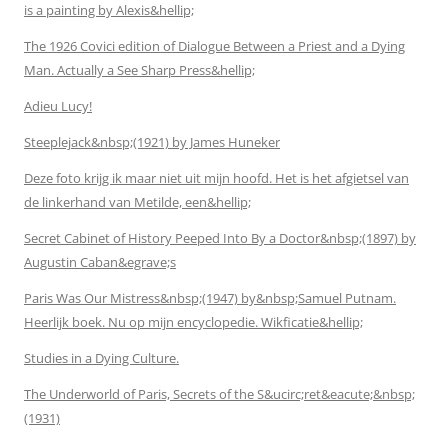
is a painting by Alexis&hellip;
The 1926 Covici edition of Dialogue Between a Priest and a Dying
Man. Actually a See Sharp Press&hellip;
Adieu Lucy!
Steeplejack&nbsp;(1921) by James Huneker
Deze foto krijg ik maar niet uit mijn hoofd. Het is het afgietsel van
de linkerhand van Metilde, een&hellip;
Secret Cabinet of History Peeped Into By a Doctor&nbsp;(1897) by
Augustin Caban&egrave;s
Paris Was Our Mistress&nbsp;(1947) by&nbsp;Samuel Putnam.
Heerlijk boek. Nu op mijn encyclopedie. Wikficatie&hellip;
Studies in a Dying Culture.
The Underworld of Paris, Secrets of the S&ucirc;ret&eacute;&nbsp;
(1931)