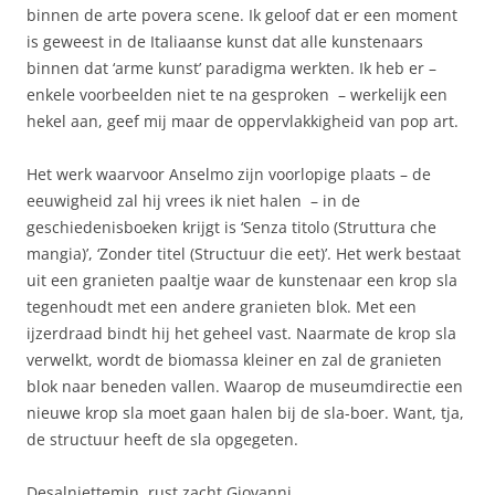
binnen de arte povera scene. Ik geloof dat er een moment
is geweest in de Italiaanse kunst dat alle kunstenaars
binnen dat ‘arme kunst’ paradigma werkten. Ik heb er –
enkele voorbeelden niet te na gesproken – werkelijk een
hekel aan, geef mij maar de oppervlakkigheid van pop art.
Het werk waarvoor Anselmo zijn voorlopige plaats – de
eeuwigheid zal hij vrees ik niet halen – in de
geschiedenisboeken krijgt is ‘Senza titolo (Struttura che
mangia)’, ‘Zonder titel (Structuur die eet)’. Het werk bestaat
uit een granieten paaltje waar de kunstenaar een krop sla
tegenhoudt met een andere granieten blok. Met een
ijzerdraad bindt hij het geheel vast. Naarmate de krop sla
verwelkt, wordt de biomassa kleiner en zal de granieten
blok naar beneden vallen. Waarop de museumdirectie een
nieuwe krop sla moet gaan halen bij de sla-boer. Want, tja,
de structuur heeft de sla opgegeten.
Desalniettemin, rust zacht Giovanni