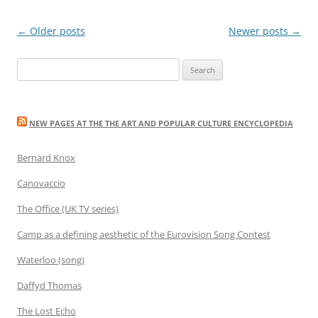
Post
←
Older posts
Newer posts
→
navigation
Search
for:
NEW PAGES AT THE THE ART AND POPULAR CULTURE ENCYCLOPEDIA
Bernard Knox
Canovaccio
The Office (UK TV series)
Camp as a defining aesthetic of the Eurovision Song Contest
Waterloo (song)
Daffyd Thomas
The Lost Echo