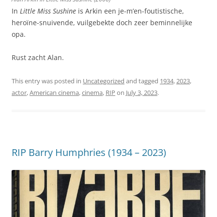
In
Little Miss Sushine
is Arkin een je-m’en-foutistische,
heroïne-snuivende, vuilgebekte doch zeer beminnelijke
opa.
Rust zacht Alan.
This entry was posted in
Uncategorized
and tagged
1934
,
2023
,
actor
,
American cinema
,
cinema
,
RIP
on
July 3, 2023
.
RIP Barry Humphries (1934 – 2023)