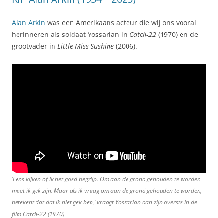
Alan Arkin
was een Amerikaans acteur die wij ons vooral
herinneren als soldaat Yossarian in
Catch-22
(1970) en de
grootvader in
Little Miss Sushine
(2006).
‘Eens kijken of ik het goed begrijp. Om aan de grond gehouden te worden
moet ik gek zijn. Maar als ik vraag om aan de grond gehouden te worden,
betekent dat dat ik niet gek ben,’ vraagt Yossarian aan zijn overste in de
film
Catch-22
(1970)