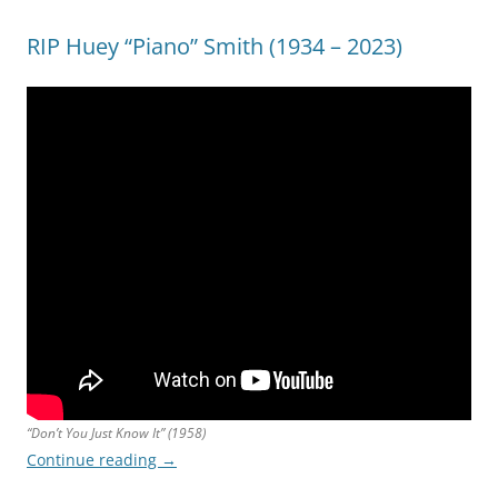
RIP Huey “Piano” Smith (1934 – 2023)
“Don’t You Just Know It” (1958)
Continue reading
→