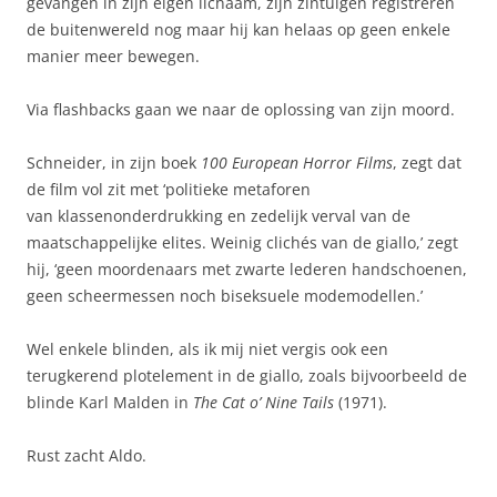
gevangen in zijn eigen lichaam, zijn zintuigen registreren
de buitenwereld nog maar hij kan helaas op geen enkele
manier meer bewegen.
Via flashbacks gaan we naar de oplossing van zijn moord.
Schneider, in zijn boek
100 European Horror Films
, zegt dat
de film vol zit met ‘politieke metaforen
van klassenonderdrukking en zedelijk verval van de
maatschappelijke elites. Weinig clichés van de giallo,’ zegt
hij, ‘geen moordenaars met zwarte lederen handschoenen,
geen scheermessen noch biseksuele modemodellen.’
Wel enkele blinden, als ik mij niet vergis ook een
terugkerend plotelement in de giallo, zoals bijvoorbeeld de
blinde Karl Malden in
The Cat o’ Nine Tails
(1971).
Rust zacht Aldo.