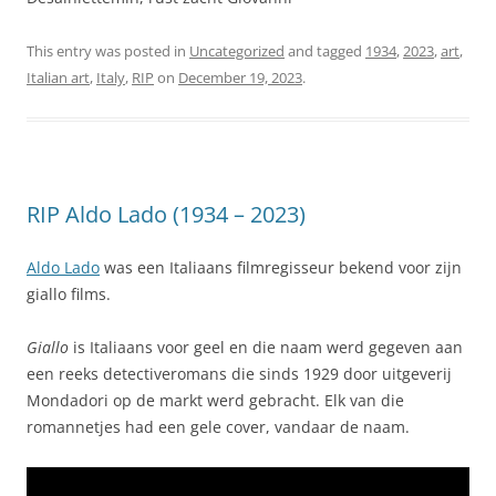
This entry was posted in
Uncategorized
and tagged
1934
,
2023
,
art
,
Italian art
,
Italy
,
RIP
on
December 19, 2023
.
RIP Aldo Lado (1934 – 2023)
Aldo Lado
was een Italiaans filmregisseur bekend voor zijn
giallo films.
Giallo
is Italiaans voor geel en die naam werd gegeven aan
een reeks detectiveromans die sinds 1929 door uitgeverij
Mondadori op de markt werd gebracht. Elk van die
romannetjes had een gele cover, vandaar de naam.