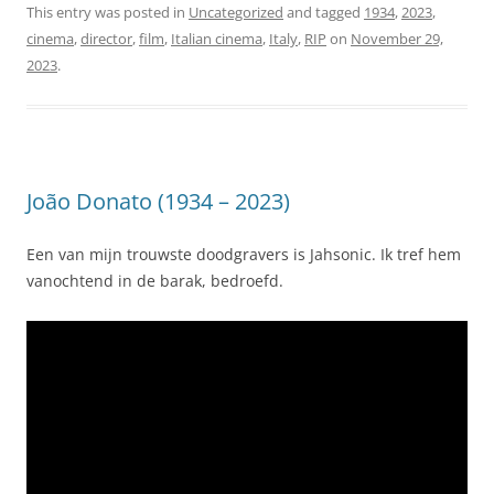
This entry was posted in
Uncategorized
and tagged
1934
,
2023
,
cinema
,
director
,
film
,
Italian cinema
,
Italy
,
RIP
on
November 29,
2023
.
João Donato (1934 – 2023)
Een van mijn trouwste doodgravers is Jahsonic. Ik tref hem
vanochtend in de barak, bedroefd.