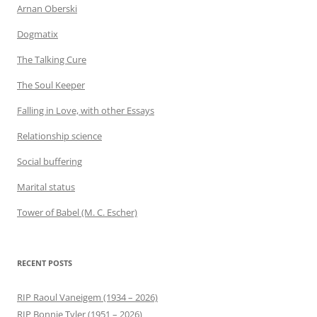
Arnan Oberski
Dogmatix
The Talking Cure
The Soul Keeper
Falling in Love, with other Essays
Relationship science
Social buffering
Marital status
Tower of Babel (M. C. Escher)
RECENT POSTS
RIP Raoul Vaneigem (1934 – 2026)
RIP Bonnie Tyler (1951 – 2026)