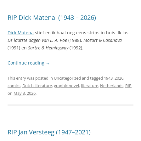
RIP Dick Matena (1943 – 2026)
Dick Matena
stief en ik haal nog eens strips in huis. Ik las
De laatste dagen van E. A. Poe
(1988),
Mozart & Casanova
(1991) en
Sartre & Hemingway
(1992).
Continue reading
→
This entry was posted in
Uncategorized
and tagged
1943
,
2026
,
comics
,
Dutch literature
,
graphic novel
,
literature
,
Netherlands
,
RIP
on
May 3, 2026
.
RIP Jan Versteeg (1947–2021)