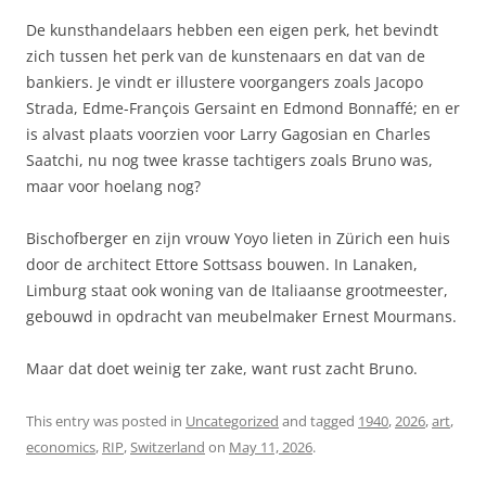
De kunsthandelaars hebben een eigen perk, het bevindt
zich tussen het perk van de kunstenaars en dat van de
bankiers. Je vindt er illustere voorgangers zoals Jacopo
Strada, Edme-François Gersaint en Edmond Bonnaffé; en er
is alvast plaats voorzien voor Larry Gagosian en Charles
Saatchi, nu nog twee krasse tachtigers zoals Bruno was,
maar voor hoelang nog?
Bischofberger en zijn vrouw Yoyo lieten in Zürich een huis
door de architect Ettore Sottsass bouwen. In Lanaken,
Limburg staat ook woning van de Italiaanse grootmeester,
gebouwd in opdracht van meubelmaker Ernest Mourmans.
Maar dat doet weinig ter zake, want rust zacht Bruno.
This entry was posted in
Uncategorized
and tagged
1940
,
2026
,
art
,
economics
,
RIP
,
Switzerland
on
May 11, 2026
.