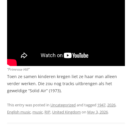
“Primrose Hill”
Toen ze samen kinderen kregen liet ze haar man alleen
verder werken. Die zou nog tracks uitbrengen als het
geweldige “Solid Air” (1973).
This entry was posted in
Uncategorized
and tagged
1947
,
2026
,
English music
,
music
,
RIP
,
United Kingdom
on
May 3, 2026
.