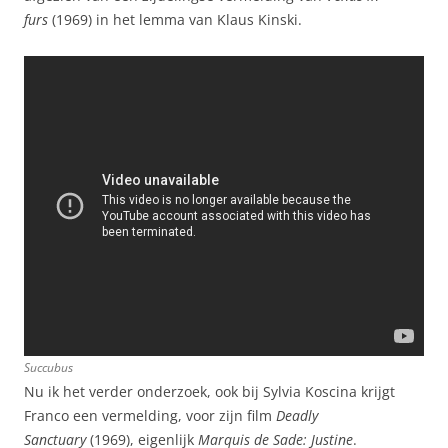
furs
(1969) in het lemma van Klaus Kinski.
Succubus
Nu ik het verder onderzoek, ook bij Sylvia Koscina krijgt
Franco een vermelding, voor zijn film
Deadly
Sanctuary
(1969), eigenlijk
Marquis de Sade: Justine
.