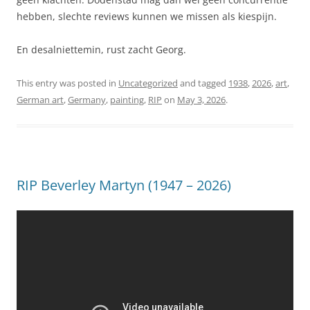
hebben, slechte reviews kunnen we missen als kiespijn.
En desalniettemin, rust zacht Georg.
This entry was posted in
Uncategorized
and tagged
1938
,
2026
,
art
,
German art
,
Germany
,
painting
,
RIP
on
May 3, 2026
.
RIP Beverley Martyn (1947 – 2026)