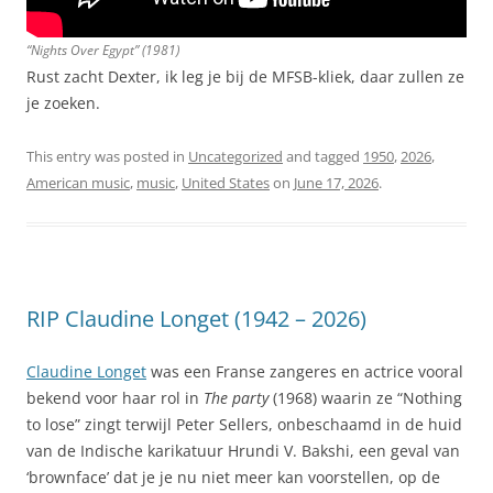
“Nights Over Egypt” (1981)
Rust zacht Dexter, ik leg je bij de MFSB-kliek, daar zullen ze
je zoeken.
This entry was posted in
Uncategorized
and tagged
1950
,
2026
,
American music
,
music
,
United States
on
June 17, 2026
.
RIP Claudine Longet (1942 – 2026)
Claudine Longet
was een Franse zangeres en actrice vooral
bekend voor haar rol in
The party
(1968) waarin ze “Nothing
to lose” zingt terwijl Peter Sellers, onbeschaamd in de huid
van de Indische karikatuur Hrundi V. Bakshi, een geval van
‘brownface’ dat je je nu niet meer kan voorstellen, op de