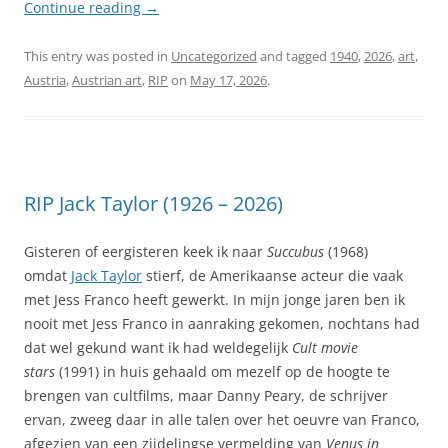
Continue reading
→
This entry was posted in
Uncategorized
and tagged
1940
,
2026
,
art
,
Austria
,
Austrian art
,
RIP
on
May 17, 2026
.
RIP Jack Taylor (1926 – 2026)
Gisteren of eergisteren keek ik naar
Succubus
(1968)
omdat
Jack Taylor
stierf, de Amerikaanse acteur die vaak
met Jess Franco heeft gewerkt. In mijn jonge jaren ben ik
nooit met Jess Franco in aanraking gekomen, nochtans had
dat wel gekund want ik had weldegelijk
Cult movie
stars
(1991) in huis gehaald om mezelf op de hoogte te
brengen van cultfilms, maar Danny Peary, de schrijver
ervan, zweeg daar in alle talen over het oeuvre van Franco,
afgezien van een zijdelingse vermelding van
Venus in