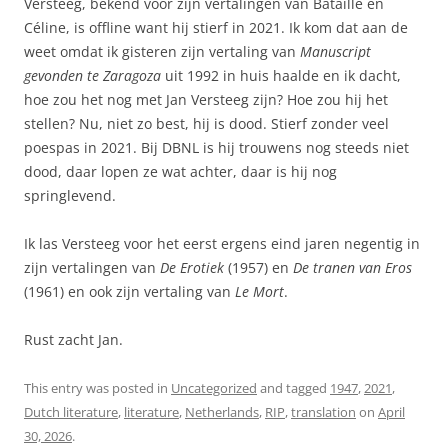
Versteeg, bekend voor zijn vertalingen van Bataille en
Céline, is offline want hij stierf in 2021. Ik kom dat aan de
weet omdat ik gisteren zijn vertaling van
Manuscript
gevonden te Zaragoza
uit 1992 in huis haalde en ik dacht,
hoe zou het nog met Jan Versteeg zijn? Hoe zou hij het
stellen? Nu, niet zo best, hij is dood. Stierf zonder veel
poespas in 2021. Bij DBNL is hij trouwens nog steeds niet
dood, daar lopen ze wat achter, daar is hij nog
springlevend.
Ik las Versteeg voor het eerst ergens eind jaren negentig in
zijn vertalingen van
De Erotiek
(1957) en
De tranen van Eros
(1961) en ook zijn vertaling van
Le Mort
.
Rust zacht Jan.
This entry was posted in
Uncategorized
and tagged
1947
,
2021
,
Dutch literature
,
literature
,
Netherlands
,
RIP
,
translation
on
April
30, 2026
.