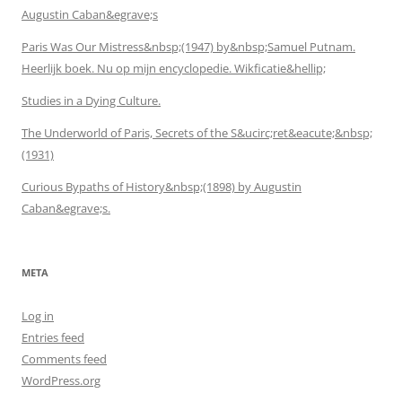
Augustin Caban&egrave;s
Paris Was Our Mistress&nbsp;(1947) by&nbsp;Samuel Putnam.
Heerlijk boek. Nu op mijn encyclopedie. Wikficatie&hellip;
Studies in a Dying Culture.
The Underworld of Paris, Secrets of the S&ucirc;ret&eacute;&nbsp;
(1931)
Curious Bypaths of History&nbsp;(1898) by Augustin
Caban&egrave;s.
META
Log in
Entries feed
Comments feed
WordPress.org