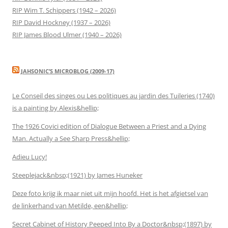
RIP Wim T. Schippers (1942 – 2026)
RIP David Hockney (1937 – 2026)
RIP James Blood Ulmer (1940 – 2026)
JAHSONIC’S MICROBLOG (2009-17)
Le Conseil des singes ou Les politiques au jardin des Tuileries (1740)
is a painting by Alexis&hellip;
The 1926 Covici edition of Dialogue Between a Priest and a Dying
Man. Actually a See Sharp Press&hellip;
Adieu Lucy!
Steeplejack&nbsp;(1921) by James Huneker
Deze foto krijg ik maar niet uit mijn hoofd. Het is het afgietsel van
de linkerhand van Metilde, een&hellip;
Secret Cabinet of History Peeped Into By a Doctor&nbsp;(1897) by