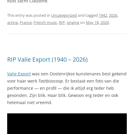
Rust zacht Claudine.
This entry was posted in
Uncategorized
and tagged
1942
,
2026
,
acting
,
France
,
French music
,
RIP
,
singing
on
May 18, 2026
.
RIP Valie Export (1940 – 2026)
Valie Export
was een Oostenrijkse kunstenares best gekend
voor haar werk
Tastbioscoop
. Er bestaat een foto van die
performance — en profil — die ik altijd erg teder heb
gevonden. Zijn blik. Haar blik. Gewoon erg teder en ook
helemaal niet vreemd.