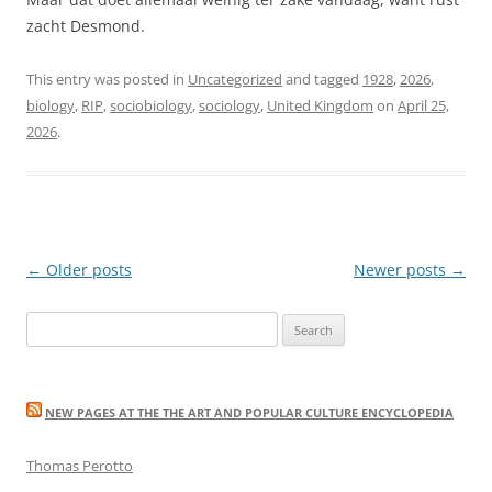
zacht Desmond.
This entry was posted in
Uncategorized
and tagged
1928
,
2026
,
biology
,
RIP
,
sociobiology
,
sociology
,
United Kingdom
on
April 25,
2026
.
Post
←
Older posts
Newer posts
→
navigation
Search
for:
NEW PAGES AT THE THE ART AND POPULAR CULTURE ENCYCLOPEDIA
Thomas Perotto