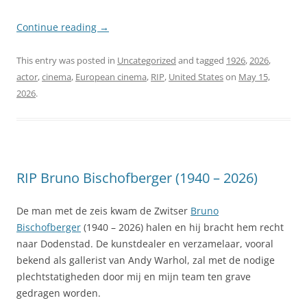
Continue reading
→
This entry was posted in
Uncategorized
and tagged
1926
,
2026
,
actor
,
cinema
,
European cinema
,
RIP
,
United States
on
May 15,
2026
.
RIP Bruno Bischofberger (1940 – 2026)
De man met de zeis kwam de Zwitser
Bruno
Bischofberger
(1940 – 2026) halen en hij bracht hem recht
naar Dodenstad. De kunstdealer en verzamelaar, vooral
bekend als gallerist van Andy Warhol, zal met de nodige
plechtstatigheden door mij en mijn team ten grave
gedragen worden.